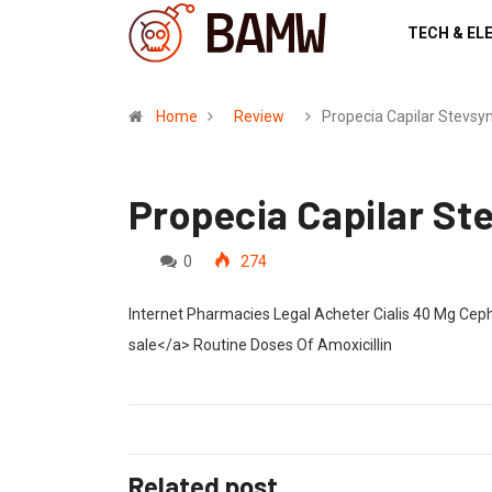
TECH & EL
Home
Review
Propecia Capilar Stevsy
Propecia Capilar St
0
274
Internet Pharmacies Legal Acheter Cialis 40 Mg Cepha
sale</a> Routine Doses Of Amoxicillin
Related post