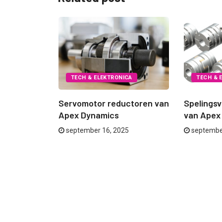
CA
TECH & ELEKTRONICA
TECH & 
ng van een
Servomotor reductoren van
Spelingsv
Apex Dynamics
van Apex
september 16, 2025
septembe