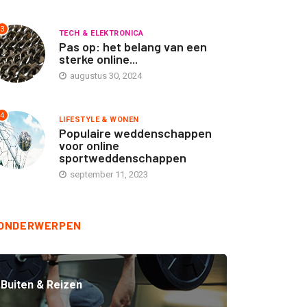
3
TECH & ELEKTRONICA
Pas op: het belang van een
sterke online...
augustus 30, 2024
TECH & ELEKTRONICA
TECH & ELEKTRONICA
4
LIFESTYLE & WONEN
Populaire weddenschappen
rvomotor reductoren van
Spelingsvrije koppelingen
voor online
sportweddenschappen
pex Dynamics
van Apex Dynamics
september 11, 2023
september 16, 2025
september 16, 2025
ONDERWERPEN
Buiten & Reizen