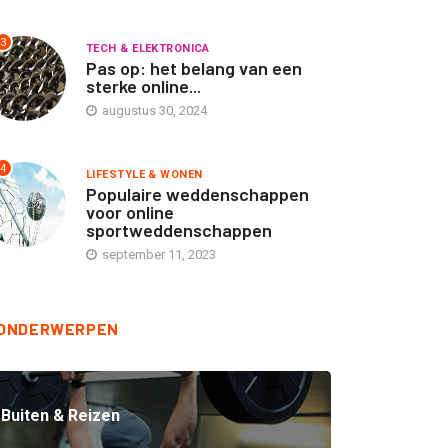
3
TECH & ELEKTRONICA
Pas op: het belang van een
sterke online...
augustus 30, 2024
TECH & ELEKTRONICA
TECH & ELEKTRONICA
4
LIFESTYLE & WONEN
rvomotor reductoren van
Spelingsvrije koppelingen
Populaire weddenschappen
pex Dynamics
van Apex Dynamics
voor online
sportweddenschappen
september 16, 2025
september 16, 2025
september 11, 2023
ONDERWERPEN
Buiten & Reizen