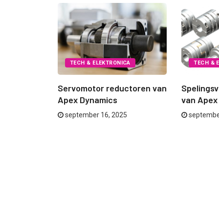
CA
TECH & ELEKTRONICA
TECH & 
ng van een
Servomotor reductoren van
Spelingsv
Apex Dynamics
van Apex
september 16, 2025
septembe