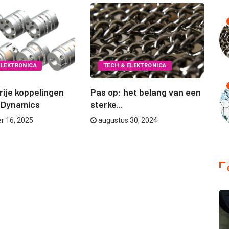
ELEKTRONICA
TECH & ELEKTRONICA
rije koppelingen
Pas op: het belang van een
Se
 Dynamics
sterke...
A
r 16, 2025
augustus 30, 2024