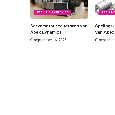
CA
TECH & ELEKTRONICA
TECH & 
ng van een
Servomotor reductoren van
Spelingsv
Apex Dynamics
van Apex
september 16, 2025
septembe