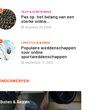
3
TECH & ELEKTRONICA
TECH & ELEKTRONICA
TECH & ELEKTRONICA
Pas op: het belang van een
sterke online...
rvomotor reductoren van
Spelingsvrije koppelingen
augustus 30, 2024
pex Dynamics
van Apex Dynamics
september 16, 2025
september 16, 2025
4
LIFESTYLE & WONEN
Populaire weddenschappen
voor online
sportweddenschappen
september 11, 2023
ONDERWERPEN
Buiten & Reizen